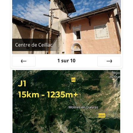
Centre de Ceillac
1
sur
10
Précédente
Suivante