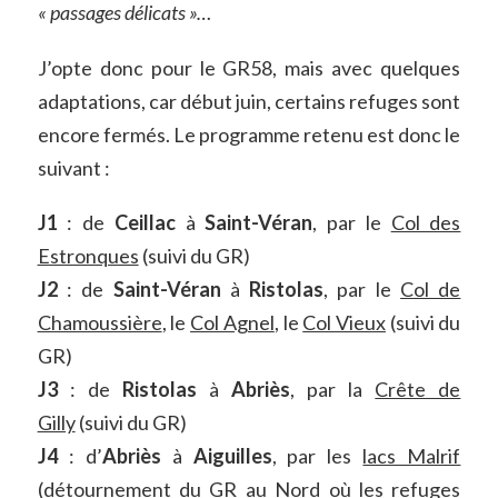
« passages délicats »…
J’opte donc pour le GR58, mais avec quelques
adaptations, car début juin, certains refuges sont
encore fermés. Le programme retenu est donc le
suivant :
J1
: de
Ceillac
à
Saint-Véran
, par le
Col des
Estronques
(suivi du GR)
J2
: de
Saint-Véran
à
Ristolas
, par le
Col de
Chamoussière
, le
Col Agnel
, le
Col Vieux
(suivi du
GR)
J3
: de
Ristolas
à
Abriès
, par la
Crête de
Gilly
(suivi du GR)
J4
: d’
Abriès
à
Aiguilles
, par les
lacs Malrif
(détournement du GR au Nord où les refuges