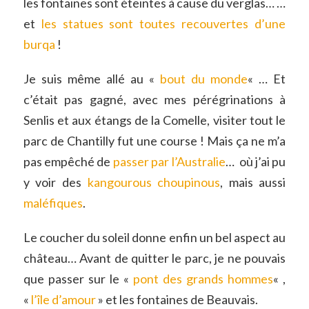
les fontaines sont éteintes à cause du verglas… …
et
les statues sont toutes recouvertes d’une
burqa
!
Je suis même allé au «
bout du monde
« … Et
c’était pas gagné, avec mes pérégrinations à
Senlis et aux étangs de la Comelle, visiter tout le
parc de Chantilly fut une course ! Mais ça ne m’a
pas empêché de
passer par l’Australie
… où j’ai pu
y voir des
kangourous choupinous
, mais aussi
maléfiques
.
Le coucher du soleil donne enfin un bel aspect au
château… Avant de quitter le parc, je ne pouvais
que passer sur le «
pont des grands hommes
« ,
«
l’île d’amour
» et les fontaines de Beauvais.