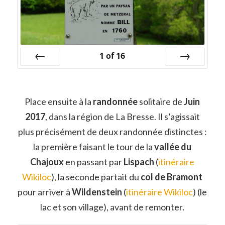
1
of
16
Prev
Next
Place ensuite à la
randonnée
solitaire de
Juin
2017
, dans la région de La Bresse. Il s’agissait
plus précisément de deux randonnée distinctes :
la première faisant le tour de la
vallée du
Chajoux
en passant par
Lispach
(
itinéraire
Wikiloc
), la seconde partait du
col de Bramont
pour arriver à
Wildenstein
(
itinéraire Wikiloc
) (le
lac et son village), avant de remonter.