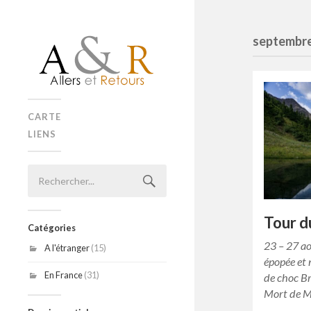
septembr
CARTE
LIENS
Tour d
Catégories
23 – 27 a
A l'étranger
(15)
épopée et 
En France
(31)
de choc Br
Mort de M