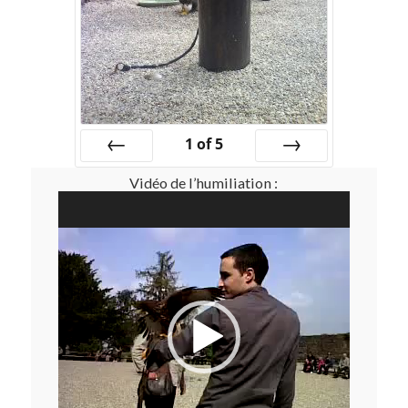
1
of
5
Prev
Next
Vidéo de l’humiliation :
Lecteur
vidéo