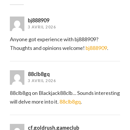
bj888909
3 AVRIL 2026
Anyone got experience with bj888909?
Thoughts and opinions welcome!
bj888909
.
88clb8gq
3 AVRIL 2026
88clb8gq on Blackjack88clb… Sounds interesting
will delve more into it.
88clb8gq
.
cf.goldrush.gameclub